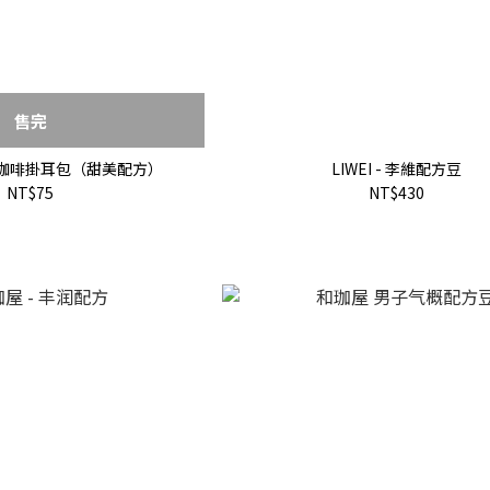
售完
 - 咖啡掛耳包（甜美配方）
LIWEI - 李維配方豆
NT$75
NT$430