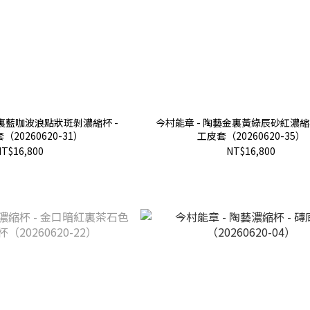
金裏藍咖波浪點狀斑剝濃縮杯 -
今村能章 - 陶藝金裏黃綠辰砂紅濃縮杯
20260620-31）
工皮套（20260620-35）
T$16,800
NT$16,800