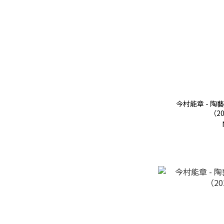
今村能章 - 陶
（20