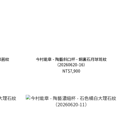
母菌紋
今村能章 - 陶藝斜口杯 - 銅裏石月球斑紋
（20260620-16）
NT$7,900