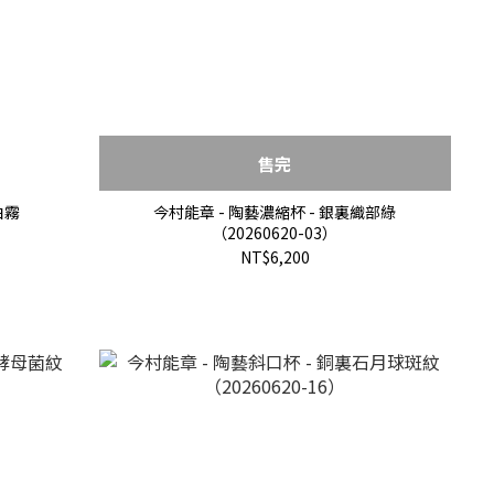
售完
白霧
今村能章 - 陶藝濃縮杯 - 銀裏織部綠
（20260620-03）
NT$6,200