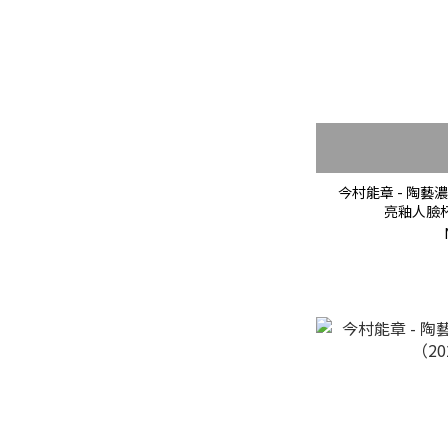
今村能章 - 陶藝
亮釉人臉杯（