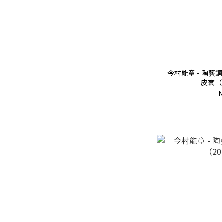
今村能章 - 陶藝
皮套（2
N