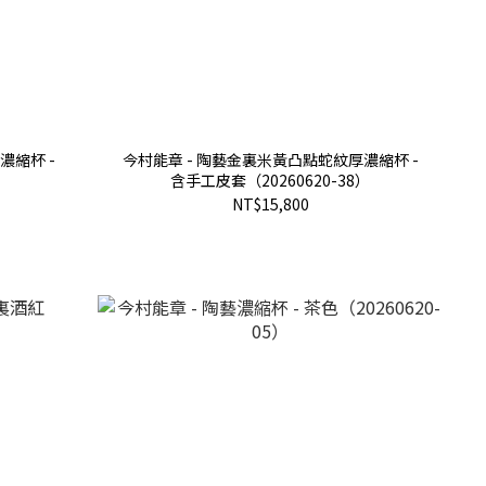
濃縮杯 -
今村能章 - 陶藝金裏米黃凸點蛇紋厚濃縮杯 -
）
含手工皮套（20260620-38）
NT$15,800