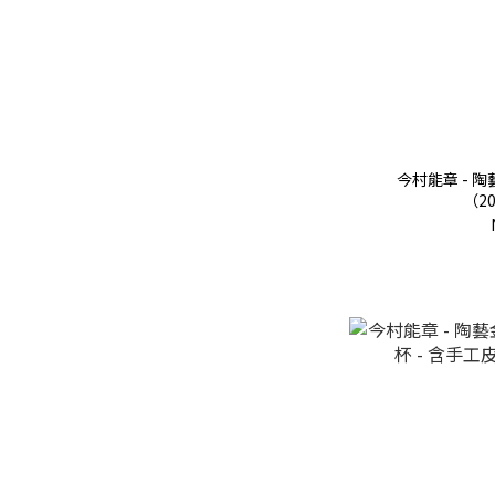
今村能章 - 陶
（20