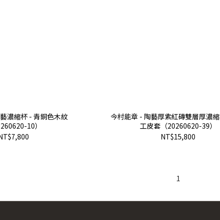
陶藝濃縮杯 - 青銅色木紋
今村能章 - 陶藝厚紫紅磚雙層厚濃縮杯
260620-10）
工皮套（20260620-39）
NT$7,800
NT$15,800
1