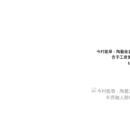
今村能章 - 陶藝
含手工皮套（
N