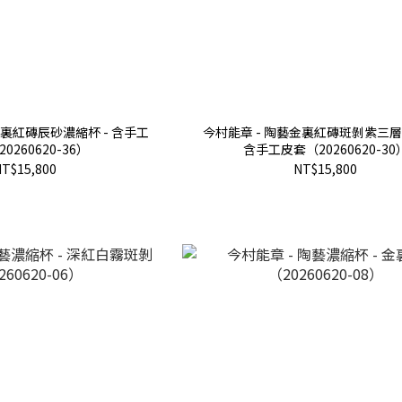
銅裏紅磚辰砂濃縮杯 - 含手工
今村能章 - 陶藝金裏紅磚斑剝紫三層
0260620-36）
含手工皮套（20260620-30
T$15,800
NT$15,800