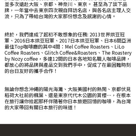
並多次遠赴大阪、京都、神奈川、東京。 甚至為了談下品
牌，一年當中去東京四次親自拜訪名店，與各名店主理人交
流，只為了帶給台灣的大家那份想念及感謝的心情。
終於，我們達成了起初不敢想象的任務: 2013世界烘豆冠
軍、2016日本烘豆冠軍、2017日本烘豆冠軍、日本6間亞洲
最佳Top咖啡廳的其中4間：Mel Coffee Roasters、LiLo
Coffee Roasters、Glitch Coffee&Roasters、The Roastery
by Nozy coffee，多達12間的日本各地知名職人咖啡品牌，
都放心的將品牌與產品交到我們手中，促成了在最困難時刻
的台日友好的攜手合作！
無論你想念沖繩的陽光海灘、大阪美國村的熱鬧、京都伏見
稻荷大社前的楓葉、還是東京代代木公園的賞櫻…，在根本
在旅行讓你拾起那杯伴隨著你日本旅遊回憶的咖啡，為台灣
的大家帶回有關日本旅行的味道！