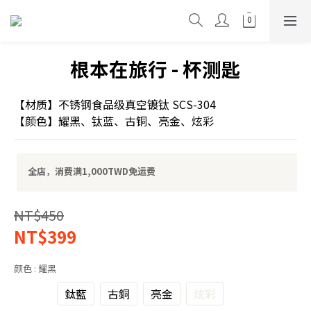
根本在旅行 - 杯测匙
【材质】不锈钢食品级真空镀钛 SCS-304 
【颜色】耀黑、钛蓝、古铜、亮金、炫彩
全店，消费满1,000TWD免运费
NT$450
根本
NT$399
在旅
行迎
颜色
: 耀黑
来三
耀黑
鈦藍
古銅
亮金
炫彩
周