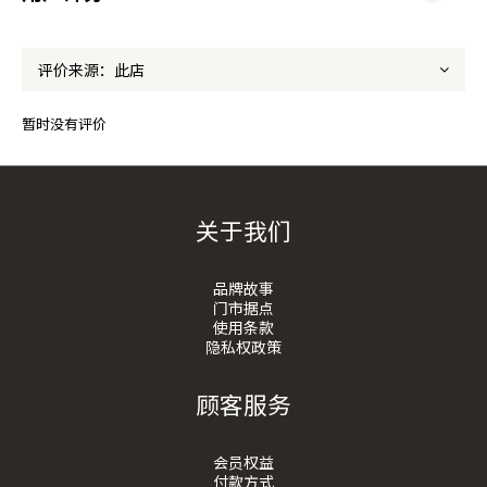
杯测
的阶
段，
买起
暂时没有评价
来先
拿来
吃咖
关于我们
喱饭
也是
很棒
品牌故事
门市据点
的选
使用条款
择
隐私权政策
顾客服务
会员权益
付款方式