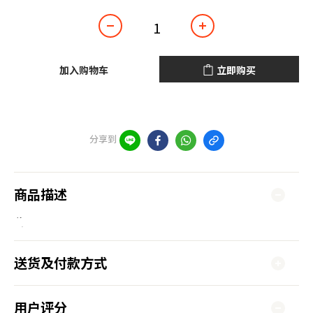
年，
特制
了这
款每
加入购物车
立即购买
位咖
啡人
都会
用到
分享到
的杯
测
商品描述
匙，
如果
你的
咖啡
送货及付款方式
领域
还没
用户评分
有到