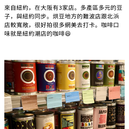
來自紐約，在大阪有3家店。多產區多元的豆
子，與紐約同步。烘豆地方的難波店跟北浜
店較寬敞，很好拍很多網美去打卡。咖啡口
味就是紐約潮店的咖啡😆