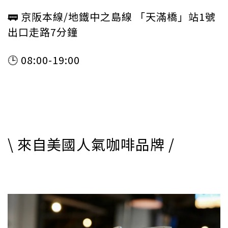
🚃 京阪本線/地鐵中之島線 「天滿橋」站1號
出口走路7分鐘
🕒 08:00-19:00
\ 來自美國人氣咖啡品牌 /