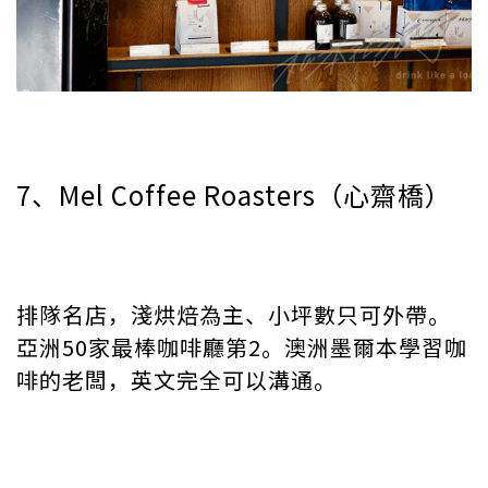
7、Mel Coffee Roasters（心齋橋）
排隊名店，淺烘焙為主、小坪數只可外帶。
亞洲50家最棒咖啡廳第2。澳洲墨爾本學習咖
啡的老闆，英文完全可以溝通。