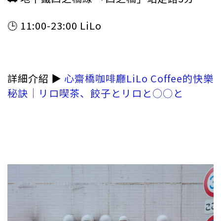
🕒 11:00-23:00 LiLo
詳細介紹 ▶︎
心齋橋咖啡廳LiLo Coffee的快樂
秘訣｜リロ喫茶、餃子とリロと○○と