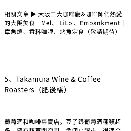
相關文章 ▶︎ 大阪三大咖啡廳&咖啡師們熱愛
的大阪美食｜Mel、 LiLo 、Embankment｜
章魚燒、香料咖哩、烤魚定食（敬請期待）
5、Takamura Wine & Coffee
Roasters（肥後橋）
葡萄酒和咖啡專賣店。豆子跟葡萄酒種類超
多，擁有超寬闊空間，像個小超市。很適合