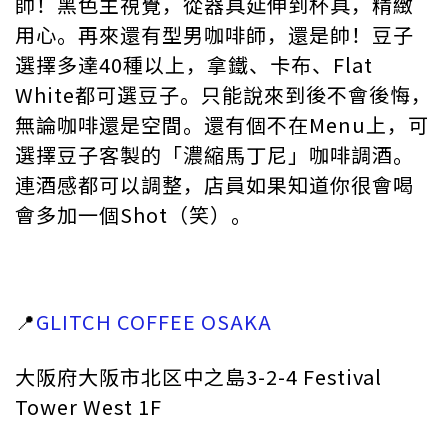
帥！黑色主視覺，從器具延伸到杯具，精緻
用心。再來還有型男咖啡師，還是帥！豆子
選擇多達40種以上，拿鐵、卡布、Flat
White都可選豆子。只能說來到後不會後悔，
無論咖啡還是空間。還有個不在Menu上，可
選擇豆子客製的「濃縮馬丁尼」咖啡調酒。
連酒感都可以調整，店員如果知道你很會喝
會多加一個Shot（笑）。
📍
GLITCH COFFEE OSAKA
大阪府大阪市北区中之島3-2-4 Festival
Tower West 1F