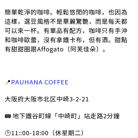
簡單乾淨的咖啡。輕鬆悠閒的咖啡，也因為
這樣，選豆風格不是華麗驚艷，而是每天都
可以來一杯。有單品有配方，咖啡只有手沖
和咖啡歐蕾，沒有拿鐵卡布，但有酒。甜點
有甜甜圈跟Affogato（阿芙佳朵）。
📍
PAUHANA COFFEE
大阪府大阪市北区中崎3-2-21
🚃 地下鐵谷町線「中崎町」站走路2分鐘
🕒11::00-18:00（休星期二）