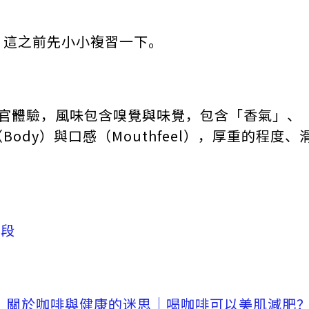
，這之前先小小複習一下。
感官體驗，風味包含嗅覺與味覺，包含「香氣」、
ody）與口感（Mouthfeel），厚重的程度
階段
｜關於咖啡與健康的迷思｜喝咖啡可以美肌減肥