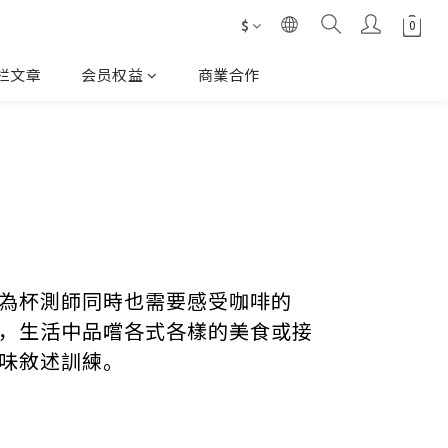
$
栏文章
会员权益
商業合作
為杯測師同時也需要感受咖啡的
，生活中品嚐各式各樣的美食或接
味敘述訓練。