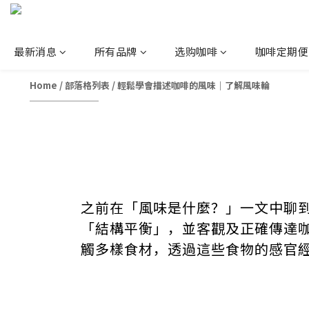
最新消息
所有品牌
选购咖啡
咖啡定期便
Home
/
部落格列表
/
輕鬆學會描述咖啡的風味｜了解風味輪
之前在「風味是什麼？」一文中聊
「結構平衡」，並客觀及正確傳達
觸多樣食材，透過這些食物的感官