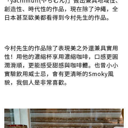
「yachimun(やちむん)」做出兼具地域性、
創造性、時代性的作品，現在除了沖繩，全
日本甚至歐美都看得到今村先生的作品。
今村先生的作品除了表現美之外還兼具實用
性！用他的濃縮杯享用濃縮咖啡，口感更圓
潤滑順，更能感受甜感與咖啡體。也曾小小
實驗飲用威士忌，會有更清晰的Smoky風
貌，我個人是非常喜歡。