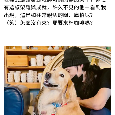
有這樣榮耀與成就，許久不見的他ㄧ看到我
出現，還是如往常親切的問：庫柏呢？
（笑）怎麼沒有來？那要來杯咖啡嗎？