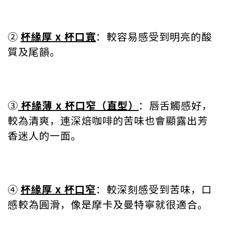
②
杯緣厚 x 杯口寬
：較容易感受到明亮的酸
質及尾韻。
③
杯緣薄 x 杯口窄（直型）
：唇舌觸感好，
較為清爽，連深焙咖啡的苦味也會顯露出芳
香迷人的一面。
④
杯緣厚 x 杯口窄
：較深刻感受到苦味，口
感較為圓滑，像是摩卡及曼特寧就很適合。