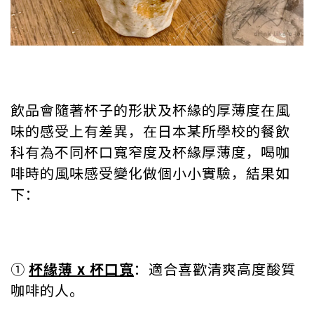
飲品會隨著杯子的形狀及杯緣的厚薄度在風
味的感受上有差異，在日本某所學校的餐飲
科有為不同杯口寬窄度及杯緣厚薄度，喝咖
啡時的風味感受變化做個小小實驗，結果如
下：
①
杯緣薄 x 杯口寬
：適合喜歡清爽高度酸質
咖啡的人。