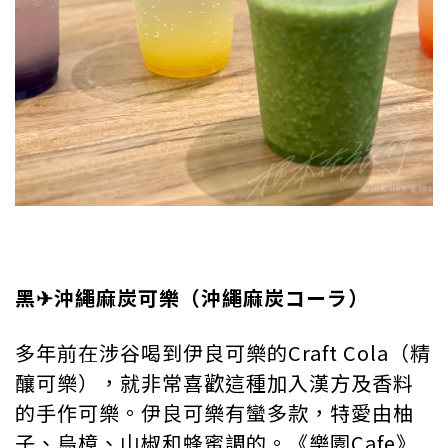
黑✈︎沖繩麻炭可樂（沖繩麻炭コーラ）
多年前在涉谷喝到伊良可樂的Craft Cola（精
釀可樂），就非常喜歡這種加入漢方及香料
的手作可樂。伊良可樂有蠻多款，特愛由柚
子、烏樟、山椒和蜂蜜調的。《樂園Cafe》