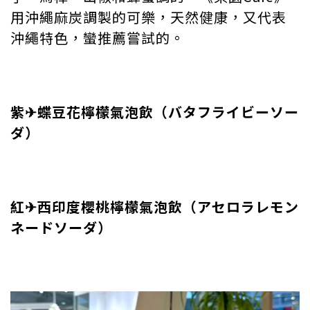
用沖繩麻炭調製的可樂，天然健康，又代表
沖繩特色，蠻推薦嘗試的。
紫✈︎蝶豆花檸檬氣泡飲（バタフライビーソー
ダ）
紅✈︎西印度櫻桃檸檬氣泡飲（アセロラレモン
ネードソーダ）