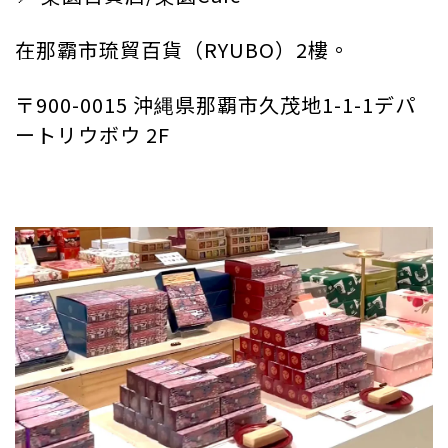
在那霸市琉貿百貨（RYUBO）2樓。
〒900-0015 沖縄県那覇市久茂地1-1-1デパ
ートリウボウ 2F