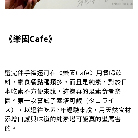
《樂園Cafe》
選完伴手禮還可在《樂園Cafe》用餐喝飲
料，素食餐點種類多，而且是純素，對於日
本吃素不方便來說，這邊真的是素食者樂
園。第一次嘗試了素塔可飯（タコライ
ス），以過往吃素3年經驗來說，用天然食材
添增口感與味道的純素塔可飯真的蠻厲害
的。