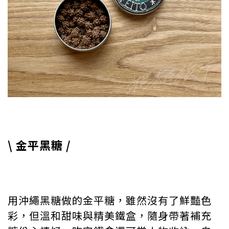
\ 金平黑糖 /
用沖繩黑糖做的金平糖，雖然沒有了鮮豔色
彩，但溫和甜味與精美鐵盒，隨身帶著補充