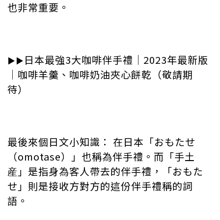
也非常重要。
日本最強3大咖啡伴手禮｜2023年最新版
▶︎▶︎
｜咖啡羊羹、咖啡奶油夾心餅乾（敬請期
待）
最後來個日文小知識： 在日本「おもたせ
（omotase）」也稱為伴手禮。而「手土
産」是指身為客人帶去的伴手禮，「おもた
せ」則是接收方對方的這份伴手禮稱的詞
語。