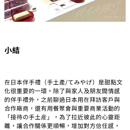
小結
在日本伴手禮（手土產/てみやげ）是甜點文
化很重要的一環。除了與家人及朋友間情感
的伴手禮外，之前聊過日本用在拜訪客戶與
合作廠商，還有用餐聚會與重要商業活動的
「接待の手土産」，為了拉近彼此的心靈距
離，讓合作關係更順暢，增加對方信任感，