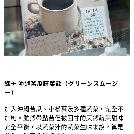
綠✈︎ 沖繩苦瓜蔬菜飲（グリーンスムージ
ー）
加入沖繩苦瓜、小松葉及多種蔬菜，完全不
加糖。雖然帶點苦但被回甘的天然蔬菜甜味
完全平衡，以蔬菜汁的蔬菜生味來說，算是