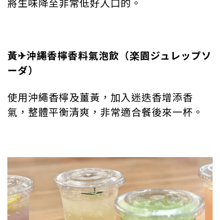
將生味降至非常低好入口的。
黃✈︎沖繩香檸香料氣泡飲（楽園ジュレップソ
ーダ）
使用沖繩香檸及薑黃，加入迷迭香增添香
氣，整體平衡清爽，非常適合餐後來一杯。