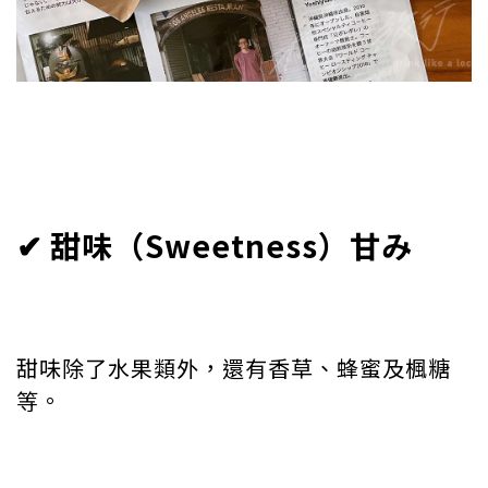
✔︎ 甜味（Sweetness）甘み
甜味除了水果類外，還有香草、蜂蜜及楓糖
等。