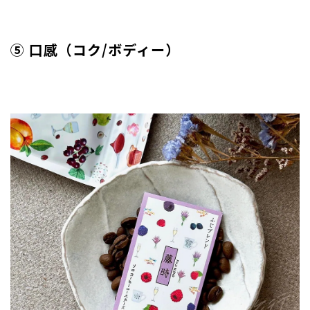
⑤ 口感（コク/ボディー）