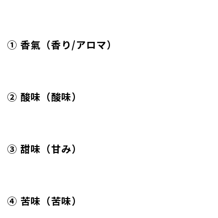
① 香氣（香り/アロマ）
② 酸味（酸味）
③ 甜味（甘み）
④ 苦味（苦味）