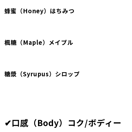
蜂蜜（Honey）はちみつ
楓糖（Maple）メイプル
糖漿（Syrupus）シロップ
✔︎口感（Body）コク/ボディー